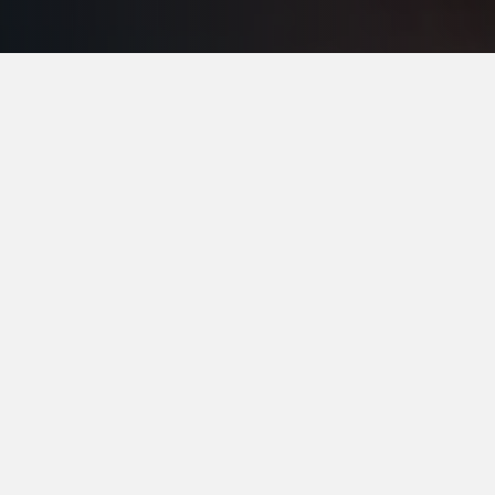
Ein Fest der Erfolge und
des Miteinanders
Für das 22-jährige Firmenjubiläum haben wir die
Firmenhalle unseres Kunden in eine stilvolle
Eventlocation verwandelt. Der Raum erstrahlte in
neuem Glanz und bot den perfekten Rahmen, um
diesen besonderen Meilenstein gebührend zu
feiern.
Für das leibliche Wohl der Gäste war bestens