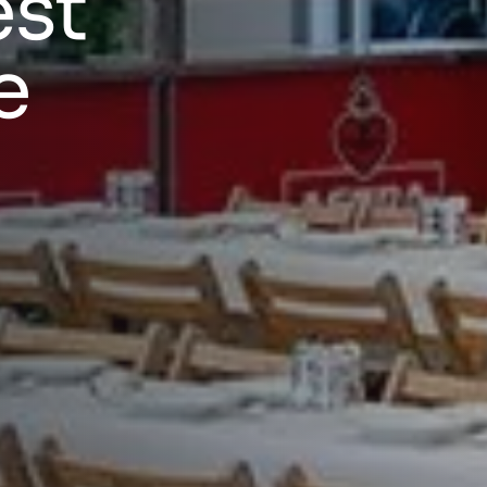
est
e